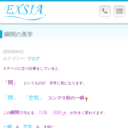
瞬間の美学
2010/04/12
カテゴリー
ブログ
ステージに立つ仕事をしていると、
「間」
というものが 非常に気になります。
「間」 「空気」
コンマ０秒の一瞬
瞬間
印象 感動
この
で与える
が大きく変わります。
一瞬
空気
を、
を、大切に