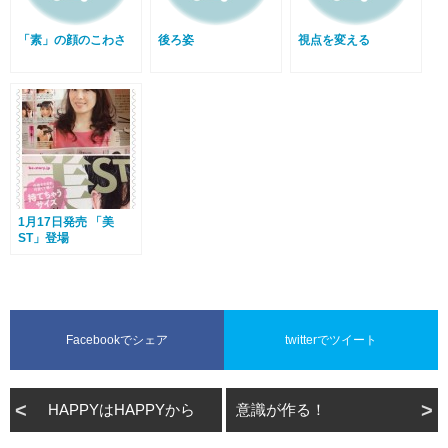
「素」の顔のこわさ
後ろ姿
視点を変える
1月17日発売 「美
ST」登場
Facebookでシェア
twitterでツイート
HAPPYはHAPPYから
意識が作る！