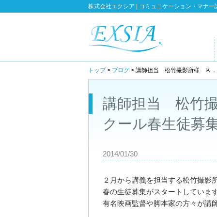
株式会社エクシア | コミュニケーション・マナー
トップ
>
ブログ
> 講師担当 松竹撮影所様 Ｋ
講師担当 松竹
クール春生徒募
2014/01/30
２月から講義を担当する松竹撮影
春の生徒募集がスタートしていま
有名映画監督や脚本家の方々が講