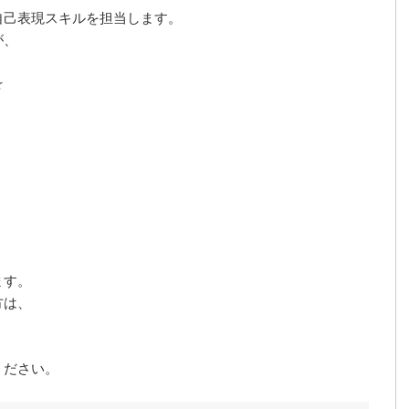
自己表現スキルを担当します。
が、
☆
ます。
方は、
ください。