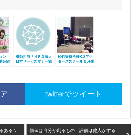
ション
講師担当「ＮＰＯ法人
松竹撮影所様K.Sアク
講師紹
日本サービスマナー協
ターズスクール５月生
きまし
会」キャンペーンのご
募集中
案内
ェア
twitterでツイート
るあるＮ
価値は自分が創るもの 評価は他人がする