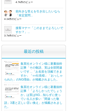
4.7k件のビュー
前向きな答えを引き出したいなら
「肯定質問...
4.1k件のビュー
接客マナー「このままでよろしいで
すか？」...
3.7k件のビュー
最近の投稿
集英社オンライン様に著書抜粋
記事「その敬語、実は全部間違
いです…「お名前を頂戴できま
すか」「○○社長様」「おっしゃ
られた」のNG理由」が掲載されました。
集英社オンライン様に著書抜粋
記事「「よろしかったでしょう
か」は実はNG…知らずに使っ
ている人が多い「間違った敬
語」3選と正しい言い換え」が掲載されまし
た。