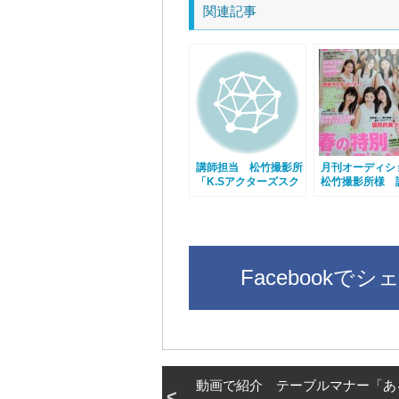
関連記事
講師担当 松竹撮影所
月刊オーディ
「K.Sアクターズスク
松竹撮影所様 
ール」様 平成26年度
介に掲載いただ
11月期生募集開始！
た
Facebookでシ
動画で紹介 テーブルマナー「あ