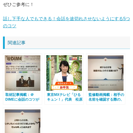
ぜひご参考に！
話し下手な人でもできる！会話を途切れさせないようにする5つ
のコツ
関連記事
取材記事掲載：＠
東京MXテレビ「ひる
監修動画掲載：相手の
DIMEに会話のコツが
キュン！」代表 松原
名前を確認する際の、
掲載されました
が出演しました
言葉遣いの落し穴