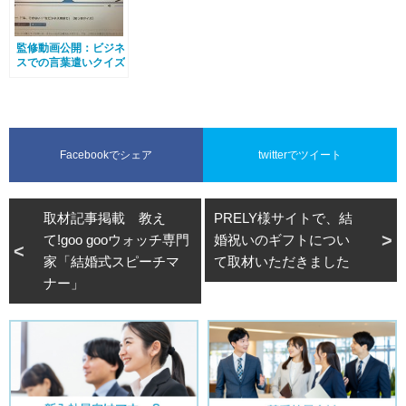
監修動画公開：ビジネ
スでの言葉遣いクイズ
Facebookでシェア
twitterでツイート
取材記事掲載 教え
PRELY様サイトで、結
て!goo gooウォッチ専門
婚祝いのギフトについ
家「結婚式スピーチマ
て取材いただきました
ナー」