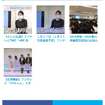
【テレビ出演】フジテ
１月２７日（１月３１
2019年秋～2020春の
レビTWO「≠ME 先
日再放送予定）フジテ
研修受注状況のお知ら
輩、も～っと教えてく
レビTWO≠ME 先輩、
せ
ださい！！」マナー女
も～っと教えてくださ
王決定戦後半戦
い！！出演
【出演番組】フジテレ
ビ「CSちゃん」２月
２４日放送