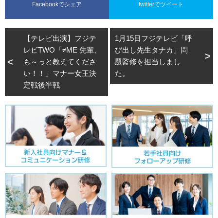
Facebookでシェア
twitterでツイート
【テレビ出演】フジテ
1月15日フジテレビ「呼
レビTWO「≠ME 先輩、
び出し先生タナカ」問
も～っと教えてくださ
題監修を担当しまし
い！！」マナー女王決
た。
定戦後半戦