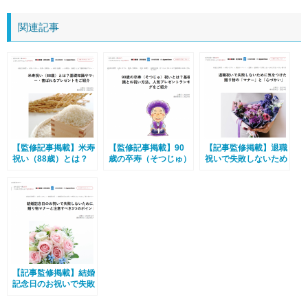
関連記事
【監修記事掲載】米寿
【監修記事掲載】90
【記事監修掲載】退職
祝い（88歳）とは？
歳の卒寿（そつじゅ）
祝いで失敗しないため
基礎知識やマナー・喜
祝いとは？基礎知識と
に気をつけたい贈り物
ばれるプレゼントをご
お祝い方法、人気プレ
の「マナー」と「心づ
紹介
ゼントランキングをご
かい」
紹介
【記事監修掲載】結婚
記念日のお祝いで失敗
しないために。贈り物
マナーと注意すべき3