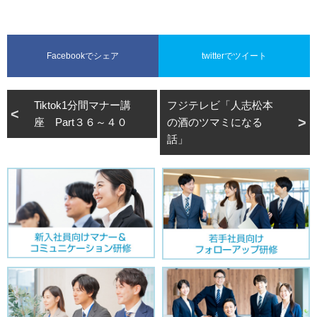
つのポイント
Facebookでシェア
twitterでツイート
Tiktok1分間マナー講
フジテレビ「人志松本
座 Part３６～４０
の酒のツマミになる
話」