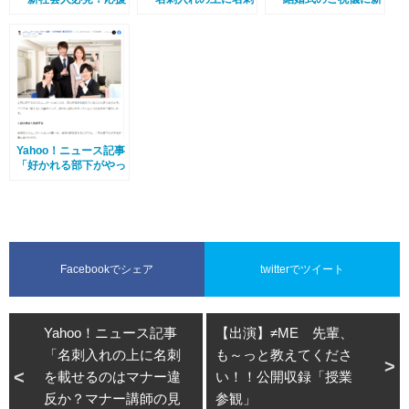
される新入社員になる
を載せるのはマナー違
一万円札は使えるか？
秘訣１０箇条」
反か？マナー講師の見
マナー講師見解」
解」
Yahoo！ニュース記事
「好かれる部下がやっ
ているたった５つの法
則」
Facebookでシェア
twitterでツイート
Yahoo！ニュース記事
【出演】≠ME 先輩、
「名刺入れの上に名刺
も～っと教えてくださ
を載せるのはマナー違
い！！公開収録「授業
反か？マナー講師の見
参観」