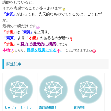
講師をしていると、
それを痛感することが多々あります
があっても、先天的なものでできるのは、ごくわず
「素質」
か。
最初の一瞬だけです
「才能」
は
「素質」
を上回り、
「素質」
より
「才能」
のあるものが勝つ
＝
努力で後天的に構築
「才能」
してこそ
本物
目標を現実にする
となり、
ことができますよね
関連記事
Ｌｅｔ’ｓ Ｅｎｊｏ
新記録優勝！
体内時計