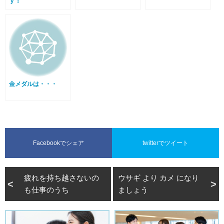
ｙ！
金メダルは・・・
Facebookでシェア
twitterでツイート
疲れを持ち越さないの
ウサギ より カメ になり
も仕事のうち
ましょう